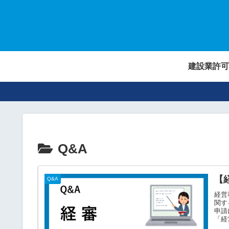
建設業許可
Q&A
【
Q&A
経営
関す
申請
「経