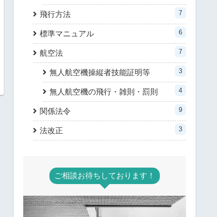
7
飛行方法
6
標準マニュアル
7
航空法
3
無人航空機操縦者技能証明等
4
無人航空機の飛行・雑則・罰則
9
関係法令
3
法改正
ご相談お待ちしております！