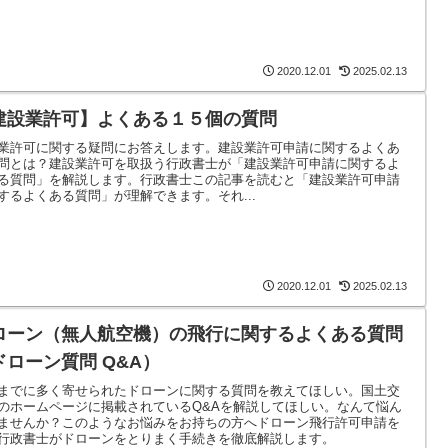
2020.12.01
2025.02.13
建設業許可】よくある１５個の質問
業許可に関する疑問にお答えします。建設業許可申請に関するよくあ
問とは？建設業許可を取扱う行政書士が「建設業許可申請に関するよ
る質問」を解説します。行政書士この記事を読むと「建設業許可申請
するよくある質問」が理解できます。それ...
2020.12.01
2025.02.13
ローン（無人航空機）の飛行に関するよくある質問
ドローン質問 Q&A）
までに多く寄せられたドローンに関する質問を教えてほしい。国土交
のホームページに掲載されているQ&Aを解説してほしい。なんて悩ん
ませんか？このようなお悩みをお持ちの方へドローン飛行許可申請を
行政書士がドローンをとりまく手続きを徹底解説します。