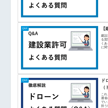
【
Q&A
建設
る質
くあ
に関
ド
Q&A
（
これ
通省
でい
担う